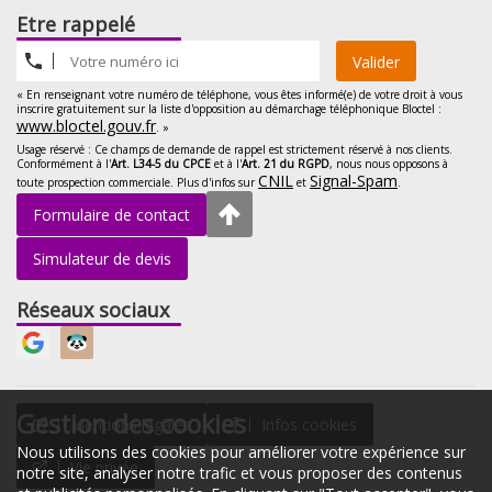
Etre rappelé
Valider
« En renseignant votre numéro de téléphone, vous êtes informé(e) de votre droit à vous
inscrire gratuitement sur la liste d'opposition au démarchage téléphonique Bloctel :
www.bloctel.gouv.fr
. »
Usage réservé : Ce champs de demande de rappel est strictement réservé à nos clients.
Conformément à l'
Art. L34-5 du CPCE
et à l'
Art. 21 du RGPD
, nous nous opposons à
CNIL
Signal-Spam
toute prospection commerciale. Plus d'infos sur
et
.
Formulaire de contact
Simulateur de devis
Réseaux sociaux
Gestion des cookies
Mentions légales
Infos cookies
Nous utilisons des cookies pour améliorer votre expérience sur
Vie privée
notre site, analyser notre trafic et vous proposer des contenus