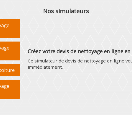
Nos simulateurs
yage
yage
C
r
é
e
z
v
o
t
r
e
d
e
v
i
s
d
e
n
e
t
t
o
y
a
g
e
e
n
l
i
g
n
e
e
n
C
e
s
i
m
u
l
a
t
e
u
r
d
e
d
e
v
i
s
d
e
n
e
t
t
o
y
a
g
e
e
n
l
i
g
n
e
v
o
i
m
m
é
d
i
a
t
e
m
e
n
t
.
toiture
yage