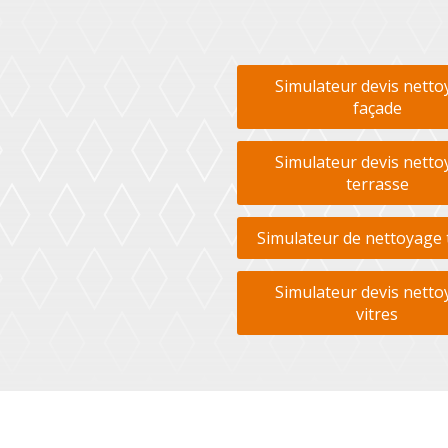
Simulateur devis netto
façade
Simulateur devis netto
terrasse
Simulateur de nettoyage 
Simulateur devis netto
vitres