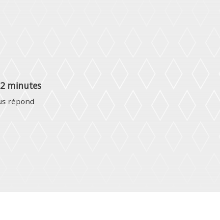
2
m
i
n
u
t
e
s
u
s
r
é
p
o
n
d