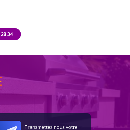
 28 34
oble - Bourg en Bresse - Chambéry
Transmettez nous votre