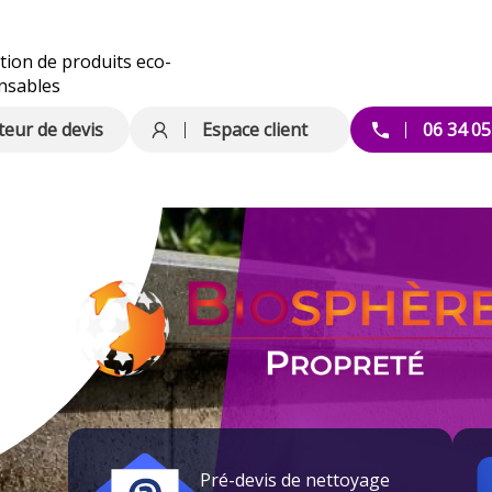
ation de produits eco-
nsables
teur de devis
Espace client
06 34 05
Entreprise de nettoyage pour les professionnels
en Bresse - Chambéry
la région Rhône Alpes - Lyon - Gren
Pré-devis de nettoyage