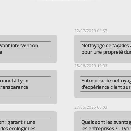
22/07/2026 06:37
avant intervention
Nettoyage de façades à
e
pour une propreté du
23/06/2026 19:53
ionnel à Lyon :
Entreprise de nettoya
 transparence
d'expérience client su
27/05/2026 00:03
on : garantir une
Quels sont les avanta
odes écologiques
les entreprises ? - Ly